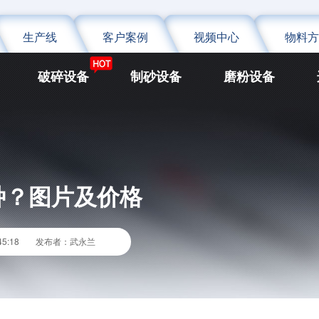
生产线
客户案例
视频中心
物料方
破碎设备
制砂设备
磨粉设备
种？图片及价格
5:18
发布者：武永兰