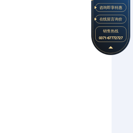
咨询即享特惠
在线留言询价
销售热线
0371-67772727
扫
码
拨
打